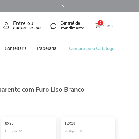
Entre ou
Central de
0
0 itens
cadastre-se
atendimento
Confeitaria
Papelaria
Compre pelo Catálogo
arente com Furo Liso Branco
8X25
12X18
Multiplo:
10
Multiplo:
10