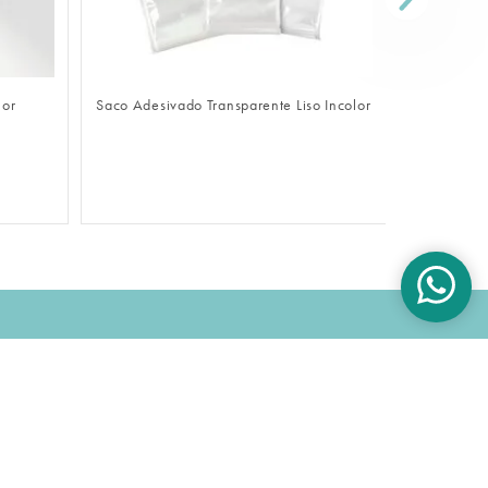
FAZER LOGIN
lor
Saco Adesivado Transparente Liso Incolor
Sacola De
OK