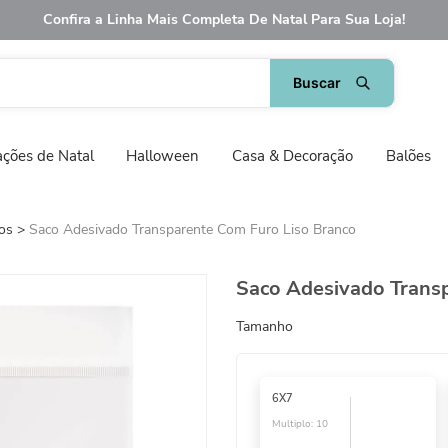
Confira a Linha Mais Completa De Natal Para Sua Loja!
ções de Natal
Halloween
Casa & Decoração
Balões
os
Saco Adesivado Transparente Com Furo Liso Branco
Saco Adesivado Transp
Tamanho
6X7
Multiplo:
10