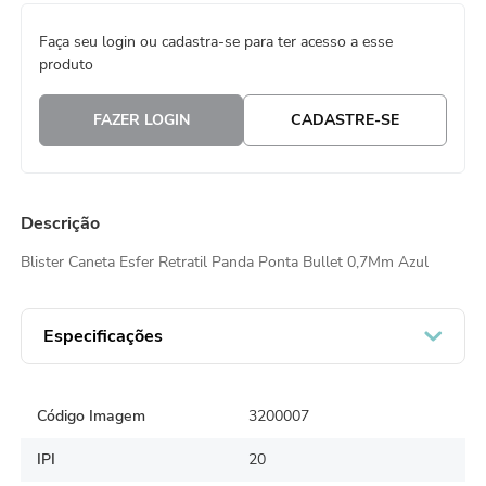
8
º
embalagem trufas
Faça seu login ou cadastra-se para ter acesso a esse
produto
9
º
urso
10
º
vela
FAZER LOGIN
CADASTRE-SE
Descrição
Blister Caneta Esfer Retratil Panda Ponta Bullet 0,7Mm Azul
Especificações
Código Imagem
3200007
IPI
20