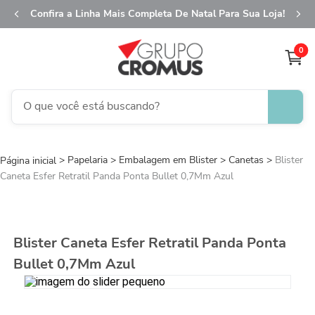
Confira a Linha Mais Completa De Natal Para Sua Loja!
0
O que você está buscando?
TERMOS MAIS BUSCADOS
Papelaria
Embalagem em Blister
1
º
fita aramada
Canetas
Blister
Caneta Esfer Retratil Panda Ponta Bullet 0,7Mm Azul
2
º
saco transparente
3
º
saco presente
4
º
natal
Blister Caneta Esfer Retratil Panda Ponta
5
º
sacola
Bullet 0,7Mm Azul
6
º
caixa
7
º
guardanapo